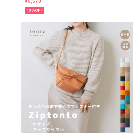
¥6,570
10%OFF