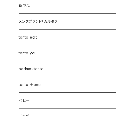
新商品
メンズブランド「カルタフ」
tonto edit
petal bag
tonto you
ベビー
padam×tonto
おむつポーチ
バッグ
Sサイズ
tonto ＋one
おむつポーチ fit
ショルダーバッグ
ポーチ
Mサイズ
ベビー
3点セット
アジャスターショルダーバッグ
シカクポーチ
ドリンク・マグホルダー
おむつポーチ