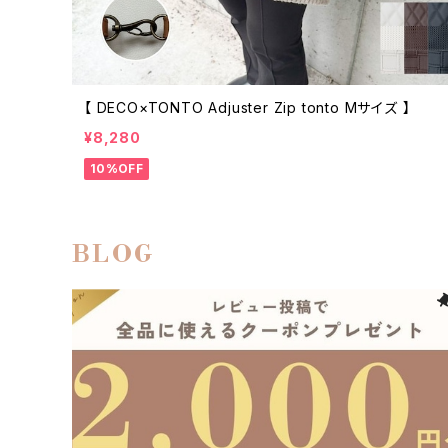
【 DECO×TONTO Adjuster Zip tonto Mサイズ 】
¥8,280
10%OFF
BLOG