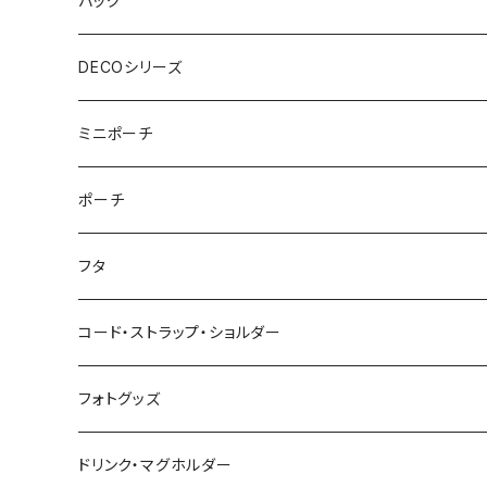
バッグ
ウェットティッシュケース
ジップショルダー
マルチポーチ
おむつポーチ
インテリア
おむつポーチ fit
ショルダーバッグ
DECOシリーズ
ポケットティッシュケース
アジャスタージップショルダー
オーバルポーチ
ポケット付きおむつポーチ
レザーケース
おむつポーチ fit
ファスナー付きショルダーバッグ
ステーショナリー
ストローラーバッグ
トートバッグ
ショルダーバッグ
ミニポーチ
ミルクバッグ
巾着バッグ
スクエアポーチ
オールインポーチ
ティッシュケース
ポケット付きおむつポーチ fit
スマホショルダー
ペンケース
トートバッグ
アジャスターショルダーバッグ
ストラップ
ウェットティッシュケース
ジップトント
トートバッグ
シカクポーチ
ポーチ
母子手帳ケース
アジャスター巾着バッグ
小物ケース
ソフトパックティッシュケース
アジャスターショルダーバッグ
ブックカバー
レザートートバッグ（横型）
NEWウェットティッシュケース
Sサイズ
ポケットティッシュケース
マザーズバッグ
ポーチ・小物ケース
テトラポーチ
ポーチ
フタ
ストローラーバッグ
バッグイン巾着
移動ポケット
クッションカバー
レザートートバッグ（縦型）
３点セット
Mサイズ
NEWポケットティッシュケース
母子手帳ケース
あずまバッグ
スクエアバッグ
オールインポーチ
コード・ストラップ・ショルダー
マザーズバッグ
マルシェバッグ
オールインポーチ
アジャスタージップトント Sサイズ
３点セット
マザーズバッグ
３way一升餅リュック
ジップトント
小物ケース
コード
フォトグッズ
トートバッグ
ボトルホルダー
アジャスタージップトント Mサイズ
アジャスタージップトント
保冷保温ポーチ
母子手帳ケース
オケージョンバッグ
移動ポケット
レザーショルダー
ドリンク・マグホルダー