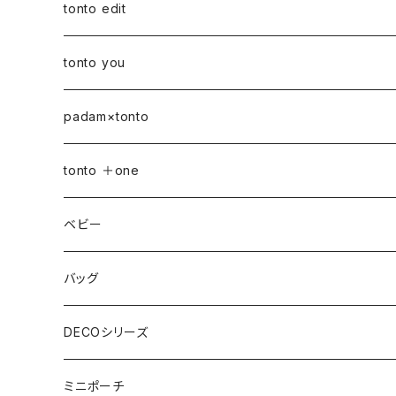
tonto edit
petal bag
tonto you
ベビー
padam×tonto
おむつポーチ
バッグ
Sサイズ
tonto ＋one
おむつポーチ fit
ショルダーバッグ
ポーチ
Mサイズ
ベビー
3点セット
アジャスターショルダーバッグ
シカクポーチ
ドリンク・マグホルダー
おむつポーチ
バッグ
ウェットティッシュケース
ジップショルダー
マルチポーチ
おむつポーチ
インテリア
おむつポーチ fit
ショルダーバッグ
DECOシリーズ
ポケットティッシュケース
アジャスタージップショルダー
オーバルポーチ
ポケット付きおむつポーチ
レザーケース
おむつポーチ fit
ファスナー付きショルダーバッグ
ステーショナリー
ストローラーバッグ
トートバッグ
ショルダーバッグ
ミニポーチ