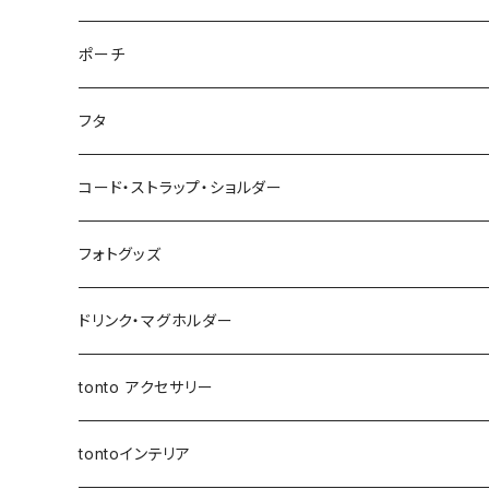
ミルクバッグ
巾着バッグ
スクエアポーチ
オールインポーチ
ティッシュケース
ポケット付きおむつポーチ fit
スマホショルダー
ペンケース
トートバッグ
アジャスターショルダーバッグ
ストラップ
ウェットティッシュケース
ジップトント
トートバッグ
シカクポーチ
ポーチ
母子手帳ケース
アジャスター巾着バッグ
小物ケース
ソフトパックティッシュケース
アジャスターショルダーバッグ
ブックカバー
レザートートバッグ（横型）
NEWウェットティッシュケース
Sサイズ
ポケットティッシュケース
マザーズバッグ
ポーチ・小物ケース
テトラポーチ
ポーチ
フタ
ストローラーバッグ
バッグイン巾着
移動ポケット
クッションカバー
レザートートバッグ（縦型）
３点セット
Mサイズ
NEWポケットティッシュケース
母子手帳ケース
あずまバッグ
スクエアバッグ
オールインポーチ
コード・ストラップ・ショルダー
マザーズバッグ
マルシェバッグ
オールインポーチ
アジャスタージップトント Sサイズ
３点セット
マザーズバッグ
３way一升餅リュック
ジップトント
小物ケース
コード
フォトグッズ
トートバッグ
ボトルホルダー
アジャスタージップトント Mサイズ
アジャスタージップトント
保冷保温ポーチ
母子手帳ケース
オケージョンバッグ
移動ポケット
レザーショルダー
ドリンク・マグホルダー
3wayバッグ
アジャスターオケージョンバッグ
バケツバッグ
バケツバッグ・巾着ショルダーバッグ
保冷・保温 ポーチ
ショートストラップ
tonto アクセサリー
マイクロミニバッグ
スクエアバッグ
ボトルホルダー
ロングストラップ
tontoインテリア
スマホショルダー