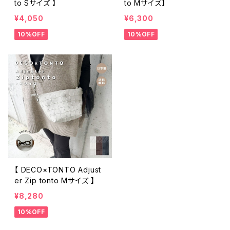
to Sサイズ 】
to Mサイズ】
¥4,050
¥6,300
10%OFF
10%OFF
【 DECO×TONTO Adjust
er Zip tonto Mサイズ 】
¥8,280
10%OFF