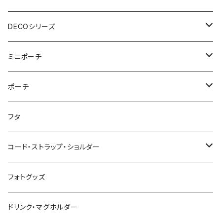
ウェットティッシュケース
ジップショルダー
マルチポーチ
おむつポーチ
インテリア
おむつポーチ fit
ショルダーバッグ
DECOシリーズ
ポケットティッシュケース
アジャスタージップショルダー
オーバルポーチ
ポケット付きおむつポーチ
レザーケース
おむつポーチ fit
ファスナー付きショルダーバッグ
ステーショナリー
ストローラーバッグ
トートバッグ
ショルダーバッグ
ミニポーチ
ミルクバッグ
巾着バッグ
スクエアポーチ
オールインポーチ
ティッシュケース
ポケット付きおむつポーチ fit
スマホショルダー
ペンケース
トートバッグ
アジャスターショルダーバッグ
ストラップ
ウェットティッシュケース
ジップトント
トートバッグ
シカクポーチ
ポーチ
母子手帳ケース
アジャスター巾着バッグ
小物ケース
ソフトパックティッシュケース
アジャスターショルダーバッグ
ブックカバー
レザートートバッグ（横型）
NEWウェットティッシュケース
Sサイズ
ポケットティッシュケース
マザーズバッグ
ポーチ・小物ケース
テトラポーチ
ポーチ
フタ
ストローラーバッグ
バッグイン巾着
移動ポケット
クッションカバー
レザートートバッグ（縦型）
３点セット
Mサイズ
NEWポケットティッシュケース
母子手帳ケース
あずまバッグ
スクエアバッグ
オールインポーチ
コード・ストラップ・ショルダー
マザーズバッグ
マルシェバッグ
オールインポーチ
アジャスタージップトント Sサイズ
３点セット
マザーズバッグ
３way一升餅リュック
ジップトント
小物ケース
コード
フォトグッズ
トートバッグ
ボトルホルダー
アジャスタージップトント Mサイズ
アジャスタージップトント
保冷保温ポーチ
母子手帳ケース
オケージョンバッグ
移動ポケット
レザーショルダー
ドリンク・マグホルダー
3wayバッグ