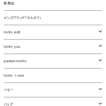
新商品
メンズブランド「カルタフ」
tonto edit
petal bag
tonto you
ベビー
padam×tonto
おむつポーチ
バッグ
Sサイズ
tonto ＋one
おむつポーチ fit
ショルダーバッグ
ポーチ
Mサイズ
ベビー
3点セット
アジャスターショルダーバッグ
シカクポーチ
ドリンク・マグホルダー
おむつポーチ
バッグ