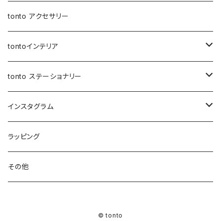
アジャスターオケージョンバッグ
バケツバッグ
バケツバッグ・巾着ショルダーバッグ
保冷・保温 ポーチ
ショートストラップ
tonto アクセサリー
マイクロミニバッグ
スクエアバッグ
ボトルホルダー
ロングストラップ
tontoインテリア
スマホショルダー
メッセンジャーバッグ
レザーストラップ
クッションカバー
tonto ステーショナリー
ナップサック
巾着バッグ
ショルダーベルト
レザーケース
ペンケース
インスタグラム
レッスンバッグ
アジャスター巾着バッグ
オケージョンバッグ
アジャスター付きショルダー
コースター
ブックカバー
先行販売
ラッピング
レザートート（縦型）
バッグイン巾着
アジャスターオケージョンバッグ
マザーズバッグ
マルシェバッグ
シャーリングストラップ
ティッシュケース
PC・タブレットケース
先行受付 | ガチャ券
その他
ハンドル付き巾着
BOXティッシュケース
マイクロミニバッグ
ウェットティッシュケース
お客様専用ページ
© tonto
巾着ショルダーバッグ