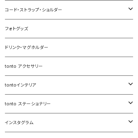
バッグイン巾着
移動ポケット
クッションカバー
レザートートバッグ（縦型）
３点セット
Mサイズ
NEWポケットティッシュケース
母子手帳ケース
あずまバッグ
スクエアバッグ
オールインポーチ
コード・ストラップ・ショルダー
マザーズバッグ
マルシェバッグ
オールインポーチ
アジャスタージップトント Sサイズ
３点セット
マザーズバッグ
３way一升餅リュック
ジップトント
小物ケース
コード
フォトグッズ
トートバッグ
ボトルホルダー
アジャスタージップトント Mサイズ
アジャスタージップトント
保冷保温ポーチ
母子手帳ケース
オケージョンバッグ
移動ポケット
レザーショルダー
ドリンク・マグホルダー
3wayバッグ
アジャスターオケージョンバッグ
バケツバッグ
バケツバッグ・巾着ショルダーバッグ
保冷・保温 ポーチ
ショートストラップ
tonto アクセサリー
マイクロミニバッグ
スクエアバッグ
ボトルホルダー
ロングストラップ
tontoインテリア
スマホショルダー
メッセンジャーバッグ
レザーストラップ
クッションカバー
tonto ステーショナリー
ナップサック
巾着バッグ
ショルダーベルト
レザーケース
ペンケース
インスタグラム
レッスンバッグ