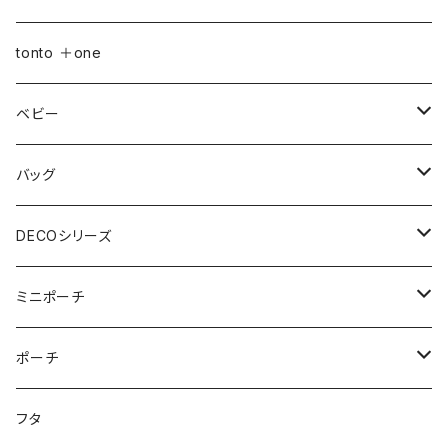
おむつポーチ
バッグ
Sサイズ
tonto ＋one
おむつポーチ fit
ショルダーバッグ
ポーチ
Mサイズ
ベビー
3点セット
アジャスターショルダーバッグ
シカクポーチ
ドリンク・マグホルダー
おむつポーチ
バッグ
ウェットティッシュケース
ジップショルダー
マルチポーチ
おむつポーチ
インテリア
おむつポーチ fit
ショルダーバッグ
DECOシリーズ
ポケットティッシュケース
アジャスタージップショルダー
オーバルポーチ
ポケット付きおむつポーチ
レザーケース
おむつポーチ fit
ファスナー付きショルダーバッグ
ステーショナリー
ストローラーバッグ
トートバッグ
ショルダーバッグ
ミニポーチ
ミルクバッグ
巾着バッグ
スクエアポーチ
オールインポーチ
ティッシュケース
ポケット付きおむつポーチ fit
スマホショルダー
ペンケース
トートバッグ
アジャスターショルダーバッグ
ストラップ
ウェットティッシュケース
ジップトント
トートバッグ
シカクポーチ
ポーチ
母子手帳ケース
アジャスター巾着バッグ
小物ケース
ソフトパックティッシュケース
アジャスターショルダーバッグ
ブックカバー
レザートートバッグ（横型）
NEWウェットティッシュケース
Sサイズ
ポケットティッシュケース
マザーズバッグ
ポーチ・小物ケース
テトラポーチ
ポーチ
フタ
ストローラーバッグ