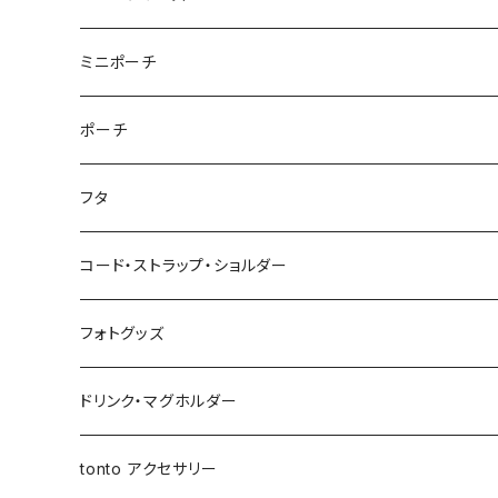
ポケットティッシュケース
アジャスタージップショルダー
オーバルポーチ
ポケット付きおむつポーチ
レザーケース
おむつポーチ fit
ファスナー付きショルダーバッグ
ステーショナリー
ストローラーバッグ
トートバッグ
ショルダーバッグ
ミニポーチ
ミルクバッグ
巾着バッグ
スクエアポーチ
オールインポーチ
ティッシュケース
ポケット付きおむつポーチ fit
スマホショルダー
ペンケース
トートバッグ
アジャスターショルダーバッグ
ストラップ
ウェットティッシュケース
ジップトント
トートバッグ
シカクポーチ
ポーチ
母子手帳ケース
アジャスター巾着バッグ
小物ケース
ソフトパックティッシュケース
アジャスターショルダーバッグ
ブックカバー
レザートートバッグ（横型）
NEWウェットティッシュケース
Sサイズ
ポケットティッシュケース
マザーズバッグ
ポーチ・小物ケース
テトラポーチ
ポーチ
フタ
ストローラーバッグ
バッグイン巾着
移動ポケット
クッションカバー
レザートートバッグ（縦型）
３点セット
Mサイズ
NEWポケットティッシュケース
母子手帳ケース
あずまバッグ
スクエアバッグ
オールインポーチ
コード・ストラップ・ショルダー
マザーズバッグ
マルシェバッグ
オールインポーチ
アジャスタージップトント Sサイズ
３点セット
マザーズバッグ
３way一升餅リュック
ジップトント
小物ケース
コード
フォトグッズ
トートバッグ
ボトルホルダー
アジャスタージップトント Mサイズ
アジャスタージップトント
保冷保温ポーチ
母子手帳ケース
オケージョンバッグ
移動ポケット
レザーショルダー
ドリンク・マグホルダー
3wayバッグ
アジャスターオケージョンバッグ
バケツバッグ
バケツバッグ・巾着ショルダーバッグ
保冷・保温 ポーチ
ショートストラップ
tonto アクセサリー
マイクロミニバッグ