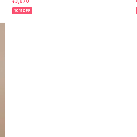
¥3,870
10%OFF