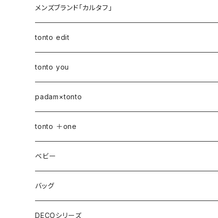
メンズブランド「カルタフ」
tonto edit
petal bag
tonto you
ベビー
padam×tonto
おむつポーチ
バッグ
Sサイズ
tonto ＋one
おむつポーチ fit
ショルダーバッグ
ポーチ
Mサイズ
ベビー
3点セット
アジャスターショルダーバッグ
シカクポーチ
ドリンク・マグホルダー
おむつポーチ
バッグ
ウェットティッシュケース
ジップショルダー
マルチポーチ
おむつポーチ
インテリア
おむつポーチ fit
ショルダーバッグ
DECOシリーズ