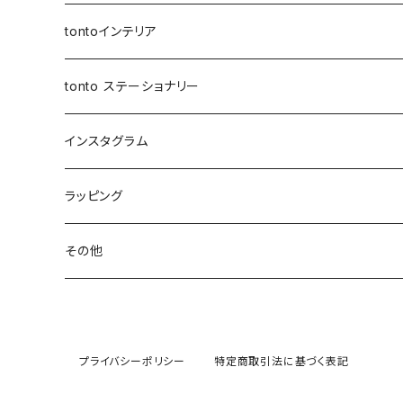
スクエアバッグ
ボトルホルダー
ロングストラップ
tontoインテリア
スマホショルダー
メッセンジャーバッグ
レザーストラップ
クッションカバー
tonto ステーショナリー
ナップサック
巾着バッグ
ショルダーベルト
レザーケース
ペンケース
インスタグラム
レッスンバッグ
アジャスター巾着バッグ
オケージョンバッグ
アジャスター付きショルダー
コースター
ブックカバー
先行販売
ラッピング
レザートート（縦型）
バッグイン巾着
アジャスターオケージョンバッグ
マザーズバッグ
マルシェバッグ
シャーリングストラップ
ティッシュケース
PC・タブレットケース
先行受付 | ガチャ券
その他
ハンドル付き巾着
BOXティッシュケース
マイクロミニバッグ
ウェットティッシュケース
お客様専用ページ
巾着ショルダーバッグ
ソフトパックティッシュケース
保冷・保温バッグ
イベント
プライバシーポリシー
特定商取引法に基づく表記
まんまる巾着