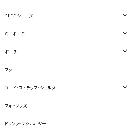
ウェットティッシュケース
ジップショルダー
マルチポーチ
おむつポーチ
インテリア
おむつポーチ fit
ショルダーバッグ
DECOシリーズ
ポケットティッシュケース
アジャスタージップショルダー
オーバルポーチ
ポケット付きおむつポーチ
レザーケース
おむつポーチ fit
ファスナー付きショルダーバッグ
ステーショナリー
ストローラーバッグ
トートバッグ
ショルダーバッグ
ミニポーチ
ミルクバッグ
巾着バッグ
スクエアポーチ
オールインポーチ
ティッシュケース
ポケット付きおむつポーチ fit
スマホショルダー
ペンケース
トートバッグ
アジャスターショルダーバッグ
ストラップ
ウェットティッシュケース
ジップトント
トートバッグ
シカクポーチ
ポーチ
母子手帳ケース
アジャスター巾着バッグ
小物ケース
ソフトパックティッシュケース
アジャスターショルダーバッグ
ブックカバー
レザートートバッグ（横型）
NEWウェットティッシュケース
Sサイズ
ポケットティッシュケース
マザーズバッグ
ポーチ・小物ケース
テトラポーチ
ポーチ
フタ
ストローラーバッグ
バッグイン巾着
移動ポケット
クッションカバー
レザートートバッグ（縦型）
３点セット
Mサイズ
NEWポケットティッシュケース
母子手帳ケース
あずまバッグ
スクエアバッグ
オールインポーチ
コード・ストラップ・ショルダー
マザーズバッグ
マルシェバッグ
オールインポーチ
アジャスタージップトント Sサイズ
３点セット
マザーズバッグ
３way一升餅リュック
ジップトント
小物ケース
コード
フォトグッズ
トートバッグ
ボトルホルダー
アジャスタージップトント Mサイズ
アジャスタージップトント
保冷保温ポーチ
母子手帳ケース
オケージョンバッグ
移動ポケット
レザーショルダー
ドリンク・マグホルダー
3wayバッグ