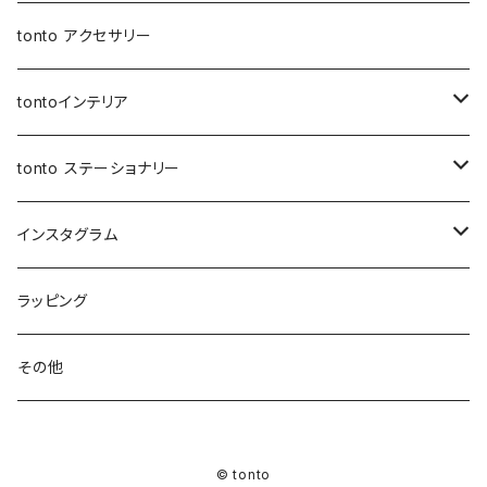
アジャスターオケージョンバッグ
バケツバッグ
バケツバッグ・巾着ショルダーバッグ
保冷・保温 ポーチ
ショートストラップ
tonto アクセサリー
マイクロミニバッグ
スクエアバッグ
ボトルホルダー
ロングストラップ
tontoインテリア
スマホショルダー
メッセンジャーバッグ
レザーストラップ
クッションカバー
tonto ステーショナリー
ナップサック
巾着バッグ
ショルダーベルト
レザーケース
ペンケース
インスタグラム
レッスンバッグ
アジャスター巾着バッグ
オケージョンバッグ
アジャスター付きショルダー
コースター
ブックカバー
先行販売
ラッピング
レザートート（縦型）
バッグイン巾着
アジャスターオケージョンバッグ
マザーズバッグ
マルシェバッグ
シャーリングストラップ
ティッシュケース
PC・タブレットケース
先行受付 | ガチャ券
その他
ハンドル付き巾着
BOXティッシュケース
マイクロミニバッグ
ウェットティッシュケース
お客様専用ページ
© tonto
巾着ショルダーバッグ