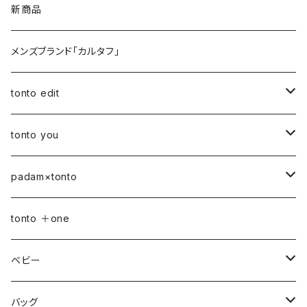
新商品
メンズブランド「カルタフ」
tonto edit
petal bag
tonto you
ベビー
padam×tonto
おむつポーチ
バッグ
Sサイズ
tonto ＋one
おむつポーチ fit
ショルダーバッグ
ポーチ
Mサイズ
ベビー
3点セット
アジャスターショルダーバッグ
シカクポーチ
ドリンク・マグホルダー
おむつポーチ
バッグ