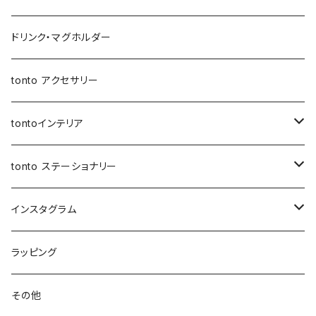
トートバッグ
ボトルホルダー
アジャスタージップトント Mサイズ
アジャスタージップトント
保冷保温ポーチ
母子手帳ケース
オケージョンバッグ
移動ポケット
レザーショルダー
ドリンク・マグホルダー
3wayバッグ
アジャスターオケージョンバッグ
バケツバッグ
バケツバッグ・巾着ショルダーバッグ
保冷・保温 ポーチ
ショートストラップ
tonto アクセサリー
マイクロミニバッグ
スクエアバッグ
ボトルホルダー
ロングストラップ
tontoインテリア
スマホショルダー
メッセンジャーバッグ
レザーストラップ
クッションカバー
tonto ステーショナリー
ナップサック
巾着バッグ
ショルダーベルト
レザーケース
ペンケース
インスタグラム
レッスンバッグ
アジャスター巾着バッグ
オケージョンバッグ
アジャスター付きショルダー
コースター
ブックカバー
先行販売
ラッピング
レザートート（縦型）
バッグイン巾着
アジャスターオケージョンバッグ
マザーズバッグ
マルシェバッグ
シャーリングストラップ
ティッシュケース
PC・タブレットケース
先行受付 | ガチャ券
その他