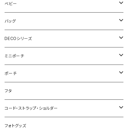
おむつポーチ fit
ショルダーバッグ
ポーチ
Mサイズ
ベビー
3点セット
アジャスターショルダーバッグ
シカクポーチ
ドリンク・マグホルダー
おむつポーチ
バッグ
ウェットティッシュケース
ジップショルダー
マルチポーチ
おむつポーチ
インテリア
おむつポーチ fit
ショルダーバッグ
DECOシリーズ
ポケットティッシュケース
アジャスタージップショルダー
オーバルポーチ
ポケット付きおむつポーチ
レザーケース
おむつポーチ fit
ファスナー付きショルダーバッグ
ステーショナリー
ストローラーバッグ
トートバッグ
ショルダーバッグ
ミニポーチ
ミルクバッグ
巾着バッグ
スクエアポーチ
オールインポーチ
ティッシュケース
ポケット付きおむつポーチ fit
スマホショルダー
ペンケース
トートバッグ
アジャスターショルダーバッグ
ストラップ
ウェットティッシュケース
ジップトント
トートバッグ
シカクポーチ
ポーチ
母子手帳ケース
アジャスター巾着バッグ
小物ケース
ソフトパックティッシュケース
アジャスターショルダーバッグ
ブックカバー
レザートートバッグ（横型）
NEWウェットティッシュケース
Sサイズ
ポケットティッシュケース
マザーズバッグ
ポーチ・小物ケース
テトラポーチ
ポーチ
フタ
ストローラーバッグ
バッグイン巾着
移動ポケット
クッションカバー
レザートートバッグ（縦型）
３点セット
Mサイズ
NEWポケットティッシュケース
母子手帳ケース
あずまバッグ
スクエアバッグ
オールインポーチ
コード・ストラップ・ショルダー
マザーズバッグ
マルシェバッグ
オールインポーチ
アジャスタージップトント Sサイズ
３点セット
マザーズバッグ
３way一升餅リュック
ジップトント
小物ケース
コード
フォトグッズ