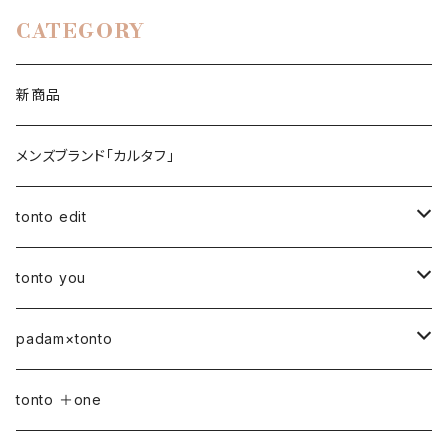
CATEGORY
新商品
メンズブランド「カルタフ」
tonto edit
petal bag
tonto you
ベビー
padam×tonto
おむつポーチ
バッグ
Sサイズ
tonto ＋one