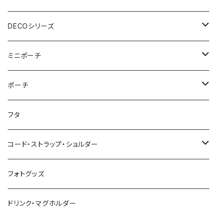
ウェットティッシュケース
ジップショルダー
マルチポーチ
おむつポーチ
インテリア
おむつポーチ fit
ショルダーバッグ
DECOシリーズ
ポケットティッシュケース
アジャスタージップショルダー
オーバルポーチ
ポケット付きおむつポーチ
レザーケース
おむつポーチ fit
ファスナー付きショルダーバッグ
ステーショナリー
ストローラーバッグ
トートバッグ
ショルダーバッグ
ミニポーチ
ミルクバッグ
巾着バッグ
スクエアポーチ
オールインポーチ
ティッシュケース
ポケット付きおむつポーチ fit
スマホショルダー
ペンケース
トートバッグ
アジャスターショルダーバッグ
ストラップ
ウェットティッシュケース
ジップトント
トートバッグ
シカクポーチ
ポーチ
母子手帳ケース
アジャスター巾着バッグ
小物ケース
ソフトパックティッシュケース
アジャスターショルダーバッグ
ブックカバー
レザートートバッグ（横型）
NEWウェットティッシュケース
Sサイズ
ポケットティッシュケース
マザーズバッグ
ポーチ・小物ケース
テトラポーチ
ポーチ
フタ
ストローラーバッグ
バッグイン巾着
移動ポケット
クッションカバー
レザートートバッグ（縦型）
３点セット
Mサイズ
NEWポケットティッシュケース
母子手帳ケース
あずまバッグ
スクエアバッグ
オールインポーチ
コード・ストラップ・ショルダー
マザーズバッグ
マルシェバッグ
オールインポーチ
アジャスタージップトント Sサイズ
３点セット
マザーズバッグ
３way一升餅リュック
ジップトント
小物ケース
コード
フォトグッズ
トートバッグ
ボトルホルダー
アジャスタージップトント Mサイズ
アジャスタージップトント
保冷保温ポーチ
母子手帳ケース
オケージョンバッグ
移動ポケット
レザーショルダー
ドリンク・マグホルダー
3wayバッグ