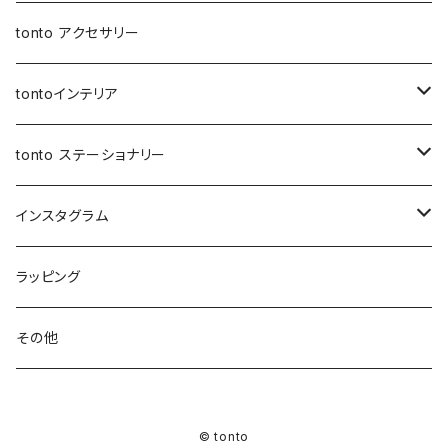
アジャスターオケージョンバッグ
バケツバッグ
バケツバッグ・巾着ショルダーバッグ
保冷・保温 ポーチ
ショートストラップ
tonto アクセサリー
マイクロミニバッグ
スクエアバッグ
ボトルホルダー
ロングストラップ
tontoインテリア
スマホショルダー
メッセンジャーバッグ
レザーストラップ
クッションカバー
tonto ステーショナリー
ナップサック
巾着バッグ
ショルダーベルト
レザーケース
ペンケース
インスタグラム
レッスンバッグ
アジャスター巾着バッグ
オケージョンバッグ
アジャスター付きショルダー
コースター
ブックカバー
先行販売
ラッピング
レザートート（縦型）
バッグイン巾着
アジャスターオケージョンバッグ
マザーズバッグ
マルシェバッグ
シャーリングストラップ
ティッシュケース
PC・タブレットケース
先行受付 | ガチャ券
その他
ハンドル付き巾着
BOXティッシュケース
マイクロミニバッグ
ウェットティッシュケース
お客様専用ページ
© tonto
巾着ショルダーバッグ