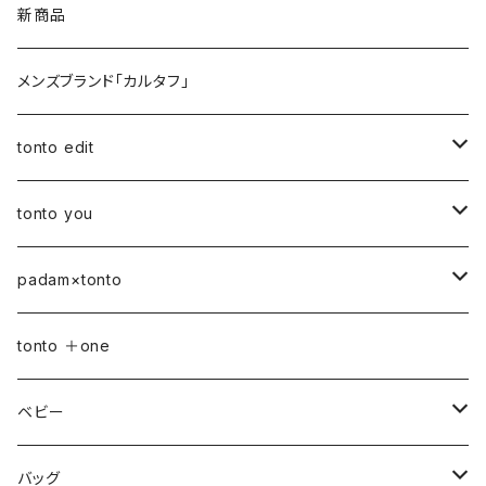
新商品
メンズブランド「カルタフ」
tonto edit
petal bag
tonto you
ベビー
padam×tonto
おむつポーチ
バッグ
Sサイズ
tonto ＋one
おむつポーチ fit
ショルダーバッグ
ポーチ
Mサイズ
ベビー
3点セット
アジャスターショルダーバッグ
シカクポーチ
ドリンク・マグホルダー
おむつポーチ
バッグ