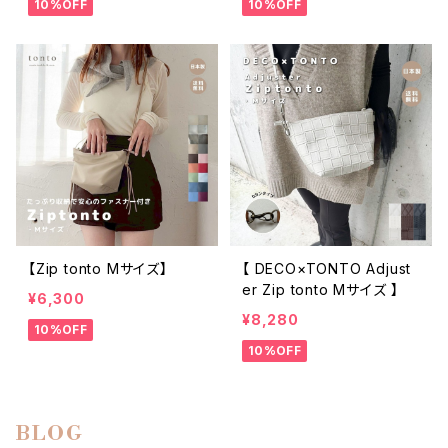
10%OFF
10%OFF
【Zip tonto Mサイズ】
【 DECO×TONTO Adjust
er Zip tonto Mサイズ 】
¥6,300
¥8,280
10%OFF
10%OFF
BLOG