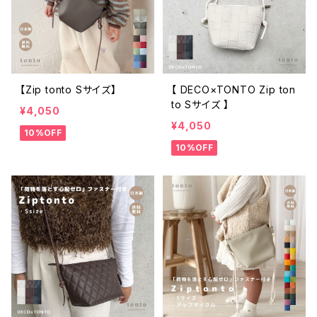
【Zip tonto Sサイズ】
【 DECO×TONTO Zip ton
to Sサイズ 】
¥4,050
¥4,050
10%OFF
10%OFF