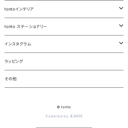
スクエアバッグ
ボトルホルダー
ロングストラップ
tontoインテリア
スマホショルダー
メッセンジャーバッグ
レザーストラップ
クッションカバー
tonto ステーショナリー
ナップサック
巾着バッグ
ショルダーベルト
レザーケース
ペンケース
インスタグラム
レッスンバッグ
アジャスター巾着バッグ
オケージョンバッグ
アジャスター付きショルダー
コースター
ブックカバー
先行販売
ラッピング
レザートート（縦型）
バッグイン巾着
アジャスターオケージョンバッグ
マザーズバッグ
マルシェバッグ
シャーリングストラップ
ティッシュケース
PC・タブレットケース
先行受付 | ガチャ券
その他
ハンドル付き巾着
BOXティッシュケース
マイクロミニバッグ
ウェットティッシュケース
お客様専用ページ
© tonto
巾着ショルダーバッグ
ソフトパックティッシュケース
保冷・保温バッグ
イベント
Powered by
まんまる巾着