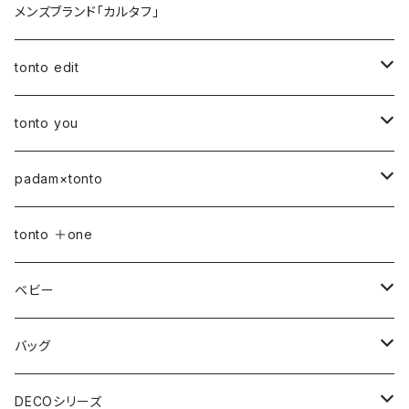
メンズブランド「カルタフ」
tonto edit
petal bag
tonto you
ベビー
padam×tonto
おむつポーチ
バッグ
Sサイズ
tonto ＋one
おむつポーチ fit
ショルダーバッグ
ポーチ
Mサイズ
ベビー
3点セット
アジャスターショルダーバッグ
シカクポーチ
ドリンク・マグホルダー
おむつポーチ
バッグ
ウェットティッシュケース
ジップショルダー
マルチポーチ
おむつポーチ
インテリア
おむつポーチ fit
ショルダーバッグ
DECOシリーズ