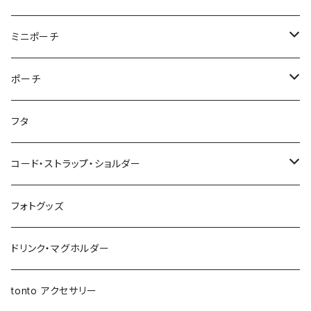
ポケットティッシュケース
アジャスタージップショルダー
オーバルポーチ
ポケット付きおむつポーチ
レザーケース
おむつポーチ fit
ファスナー付きショルダーバッグ
ステーショナリー
ストローラーバッグ
トートバッグ
ショルダーバッグ
ミニポーチ
ミルクバッグ
巾着バッグ
スクエアポーチ
オールインポーチ
ティッシュケース
ポケット付きおむつポーチ fit
スマホショルダー
ペンケース
トートバッグ
アジャスターショルダーバッグ
ストラップ
ウェットティッシュケース
ジップトント
トートバッグ
シカクポーチ
ポーチ
母子手帳ケース
アジャスター巾着バッグ
小物ケース
ソフトパックティッシュケース
アジャスターショルダーバッグ
ブックカバー
レザートートバッグ（横型）
NEWウェットティッシュケース
Sサイズ
ポケットティッシュケース
マザーズバッグ
ポーチ・小物ケース
テトラポーチ
ポーチ
フタ
ストローラーバッグ
バッグイン巾着
移動ポケット
クッションカバー
レザートートバッグ（縦型）
３点セット
Mサイズ
NEWポケットティッシュケース
母子手帳ケース
あずまバッグ
スクエアバッグ
オールインポーチ
コード・ストラップ・ショルダー
マザーズバッグ
マルシェバッグ
オールインポーチ
アジャスタージップトント Sサイズ
３点セット
マザーズバッグ
３way一升餅リュック
ジップトント
小物ケース
コード
フォトグッズ
トートバッグ
ボトルホルダー
アジャスタージップトント Mサイズ
アジャスタージップトント
保冷保温ポーチ
母子手帳ケース
オケージョンバッグ
移動ポケット
レザーショルダー
ドリンク・マグホルダー
3wayバッグ
アジャスターオケージョンバッグ
バケツバッグ
バケツバッグ・巾着ショルダーバッグ
保冷・保温 ポーチ
ショートストラップ
tonto アクセサリー
マイクロミニバッグ