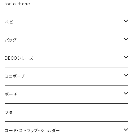
おむつポーチ
バッグ
Sサイズ
tonto ＋one
おむつポーチ fit
ショルダーバッグ
ポーチ
Mサイズ
ベビー
3点セット
アジャスターショルダーバッグ
シカクポーチ
ドリンク・マグホルダー
おむつポーチ
バッグ
ウェットティッシュケース
ジップショルダー
マルチポーチ
おむつポーチ
インテリア
おむつポーチ fit
ショルダーバッグ
DECOシリーズ
ポケットティッシュケース
アジャスタージップショルダー
オーバルポーチ
ポケット付きおむつポーチ
レザーケース
おむつポーチ fit
ファスナー付きショルダーバッグ
ステーショナリー
ストローラーバッグ
トートバッグ
ショルダーバッグ
ミニポーチ
ミルクバッグ
巾着バッグ
スクエアポーチ
オールインポーチ
ティッシュケース
ポケット付きおむつポーチ fit
スマホショルダー
ペンケース
トートバッグ
アジャスターショルダーバッグ
ストラップ
ウェットティッシュケース
ジップトント
トートバッグ
シカクポーチ
ポーチ
母子手帳ケース
アジャスター巾着バッグ
小物ケース
ソフトパックティッシュケース
アジャスターショルダーバッグ
ブックカバー
レザートートバッグ（横型）
NEWウェットティッシュケース
Sサイズ
ポケットティッシュケース
マザーズバッグ
ポーチ・小物ケース
テトラポーチ
ポーチ
フタ
ストローラーバッグ
バッグイン巾着
移動ポケット
クッションカバー
レザートートバッグ（縦型）
３点セット
Mサイズ
NEWポケットティッシュケース
母子手帳ケース
あずまバッグ
スクエアバッグ
オールインポーチ
コード・ストラップ・ショルダー