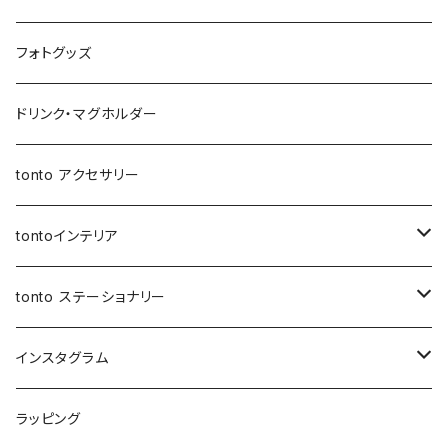
マザーズバッグ
マルシェバッグ
オールインポーチ
アジャスタージップトント Sサイズ
３点セット
マザーズバッグ
３way一升餅リュック
ジップトント
小物ケース
コード
フォトグッズ
トートバッグ
ボトルホルダー
アジャスタージップトント Mサイズ
アジャスタージップトント
保冷保温ポーチ
母子手帳ケース
オケージョンバッグ
移動ポケット
レザーショルダー
ドリンク・マグホルダー
3wayバッグ
アジャスターオケージョンバッグ
バケツバッグ
バケツバッグ・巾着ショルダーバッグ
保冷・保温 ポーチ
ショートストラップ
tonto アクセサリー
マイクロミニバッグ
スクエアバッグ
ボトルホルダー
ロングストラップ
tontoインテリア
スマホショルダー
メッセンジャーバッグ
レザーストラップ
クッションカバー
tonto ステーショナリー
ナップサック
巾着バッグ
ショルダーベルト
レザーケース
ペンケース
インスタグラム
レッスンバッグ
アジャスター巾着バッグ
オケージョンバッグ
アジャスター付きショルダー
コースター
ブックカバー
先行販売
ラッピング
レザートート（縦型）