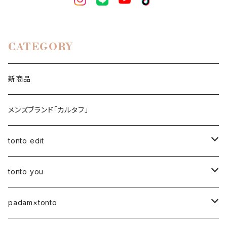
CATEGORY
新商品
メンズブランド「カルタフ」
tonto edit
petal bag
tonto you
ベビー
padam×tonto