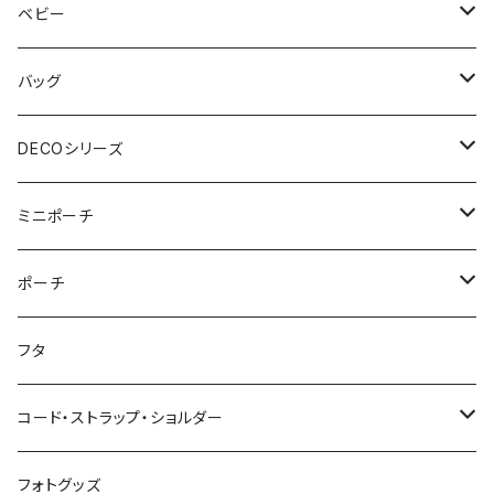
おむつポーチ fit
ショルダーバッグ
ポーチ
Mサイズ
ベビー
3点セット
アジャスターショルダーバッグ
シカクポーチ
ドリンク・マグホルダー
おむつポーチ
バッグ
ウェットティッシュケース
ジップショルダー
マルチポーチ
おむつポーチ
インテリア
おむつポーチ fit
ショルダーバッグ
DECOシリーズ
ポケットティッシュケース
アジャスタージップショルダー
オーバルポーチ
ポケット付きおむつポーチ
レザーケース
おむつポーチ fit
ファスナー付きショルダーバッグ
ステーショナリー
ストローラーバッグ
トートバッグ
ショルダーバッグ
ミニポーチ
ミルクバッグ
巾着バッグ
スクエアポーチ
オールインポーチ
ティッシュケース
ポケット付きおむつポーチ fit
スマホショルダー
ペンケース
トートバッグ
アジャスターショルダーバッグ
ストラップ
ウェットティッシュケース
ジップトント
トートバッグ
シカクポーチ
ポーチ
母子手帳ケース
アジャスター巾着バッグ
小物ケース
ソフトパックティッシュケース
アジャスターショルダーバッグ
ブックカバー
レザートートバッグ（横型）
NEWウェットティッシュケース
Sサイズ
ポケットティッシュケース
マザーズバッグ
ポーチ・小物ケース
テトラポーチ
ポーチ
フタ
ストローラーバッグ
バッグイン巾着
移動ポケット
クッションカバー
レザートートバッグ（縦型）
３点セット
Mサイズ
NEWポケットティッシュケース
母子手帳ケース
あずまバッグ
スクエアバッグ
オールインポーチ
コード・ストラップ・ショルダー
マザーズバッグ
マルシェバッグ
オールインポーチ
アジャスタージップトント Sサイズ
３点セット
マザーズバッグ
３way一升餅リュック
ジップトント
小物ケース
コード
フォトグッズ