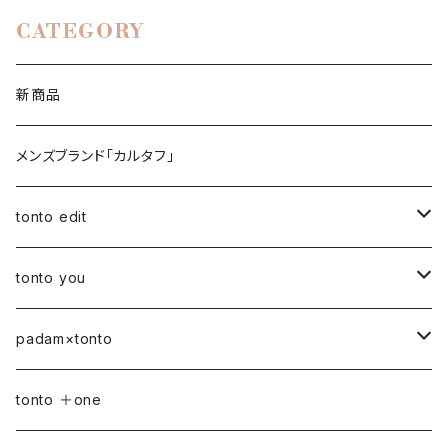
CATEGORY
新商品
メンズブランド「カルタフ」
tonto edit
petal bag
tonto you
ベビー
padam×tonto
おむつポーチ
バッグ
Sサイズ
tonto ＋one