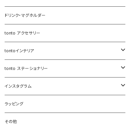
トートバッグ
ボトルホルダー
アジャスタージップトント Mサイズ
アジャスタージップトント
保冷保温ポーチ
母子手帳ケース
オケージョンバッグ
移動ポケット
レザーショルダー
ドリンク・マグホルダー
3wayバッグ
アジャスターオケージョンバッグ
バケツバッグ
バケツバッグ・巾着ショルダーバッグ
保冷・保温 ポーチ
ショートストラップ
tonto アクセサリー
マイクロミニバッグ
スクエアバッグ
ボトルホルダー
ロングストラップ
tontoインテリア
スマホショルダー
メッセンジャーバッグ
レザーストラップ
クッションカバー
tonto ステーショナリー
ナップサック
巾着バッグ
ショルダーベルト
レザーケース
ペンケース
インスタグラム
レッスンバッグ
アジャスター巾着バッグ
オケージョンバッグ
アジャスター付きショルダー
コースター
ブックカバー
先行販売
ラッピング
レザートート（縦型）
バッグイン巾着
アジャスターオケージョンバッグ
マザーズバッグ
マルシェバッグ
シャーリングストラップ
ティッシュケース
PC・タブレットケース
先行受付 | ガチャ券
その他