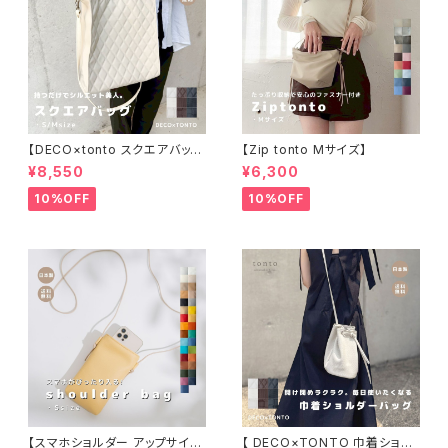
【DECO×tonto スクエアバッグ
【Zip tonto Mサイズ】
】
¥8,550
¥6,300
10%OFF
10%OFF
【スマホショルダー アップサイク
【 DECO×TONTO 巾着ショル