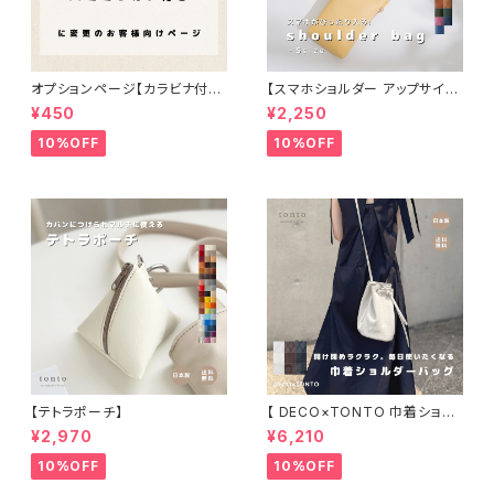
オプションページ【カラビナ付
【スマホショルダー アップサイク
き・穴あけ・内側Dカン付き・ミミ
ル】
¥450
¥2,250
Ｄカン付き】
10%OFF
10%OFF
【テトラポーチ】
【 DECO×TONTO 巾着ショル
ダーバッグ】
¥2,970
¥6,210
10%OFF
10%OFF