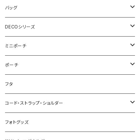
3点セット
アジャスターショルダーバッグ
シカクポーチ
ドリンク・マグホルダー
おむつポーチ
バッグ
ウェットティッシュケース
ジップショルダー
マルチポーチ
おむつポーチ
インテリア
おむつポーチ fit
ショルダーバッグ
DECOシリーズ
ポケットティッシュケース
アジャスタージップショルダー
オーバルポーチ
ポケット付きおむつポーチ
レザーケース
おむつポーチ fit
ファスナー付きショルダーバッグ
ステーショナリー
ストローラーバッグ
トートバッグ
ショルダーバッグ
ミニポーチ
ミルクバッグ
巾着バッグ
スクエアポーチ
オールインポーチ
ティッシュケース
ポケット付きおむつポーチ fit
スマホショルダー
ペンケース
トートバッグ
アジャスターショルダーバッグ
ストラップ
ウェットティッシュケース
ジップトント
トートバッグ
シカクポーチ
ポーチ
母子手帳ケース
アジャスター巾着バッグ
小物ケース
ソフトパックティッシュケース
アジャスターショルダーバッグ
ブックカバー
レザートートバッグ（横型）
NEWウェットティッシュケース
Sサイズ
ポケットティッシュケース
マザーズバッグ
ポーチ・小物ケース
テトラポーチ
ポーチ
フタ
ストローラーバッグ
バッグイン巾着
移動ポケット
クッションカバー
レザートートバッグ（縦型）
３点セット
Mサイズ
NEWポケットティッシュケース
母子手帳ケース
あずまバッグ
スクエアバッグ
オールインポーチ
コード・ストラップ・ショルダー
マザーズバッグ
マルシェバッグ
オールインポーチ
アジャスタージップトント Sサイズ
３点セット
マザーズバッグ
３way一升餅リュック
ジップトント
小物ケース
コード
フォトグッズ
トートバッグ
ボトルホルダー
アジャスタージップトント Mサイズ
アジャスタージップトント