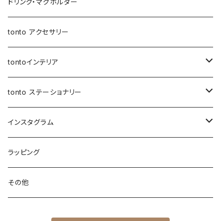
保冷保温ポーチ
母子手帳ケース
オケージョンバッグ
移動ポケット
レザーショルダー
ドリンク・マグホルダー
3wayバッグ
アジャスターオケージョンバッグ
バケツバッグ
バケツバッグ・巾着ショルダーバッグ
保冷・保温 ポーチ
ショートストラップ
tonto アクセサリー
マイクロミニバッグ
スクエアバッグ
ボトルホルダー
ロングストラップ
tontoインテリア
スマホショルダー
メッセンジャーバッグ
レザーストラップ
クッションカバー
tonto ステーショナリー
ナップサック
巾着バッグ
ショルダーベルト
レザーケース
ペンケース
インスタグラム
レッスンバッグ
アジャスター巾着バッグ
オケージョンバッグ
アジャスター付きショルダー
コースター
ブックカバー
先行販売
ラッピング
レザートート（縦型）
バッグイン巾着
アジャスターオケージョンバッグ
マザーズバッグ
マルシェバッグ
シャーリングストラップ
ティッシュケース
PC・タブレットケース
先行受付 | ガチャ券
その他
ハンドル付き巾着
BOXティッシュケース
マイクロミニバッグ
ウェットティッシュケース
お客様専用ページ