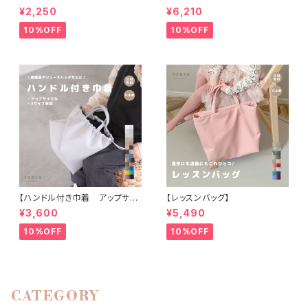
ル】
ダーバッグ】
¥2,250
¥6,210
10%OFF
10%OFF
【ハンドル付き巾着 アップサイ
【レッスンバッグ】
クル】
¥3,600
¥5,490
10%OFF
10%OFF
CATEGORY