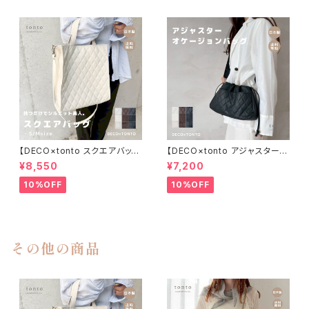
【DECO×tonto スクエアバッグ
【DECO×tonto アジャスターオ
】
ケージョンバッグ】
¥8,550
¥7,200
10%OFF
10%OFF
その他の商品