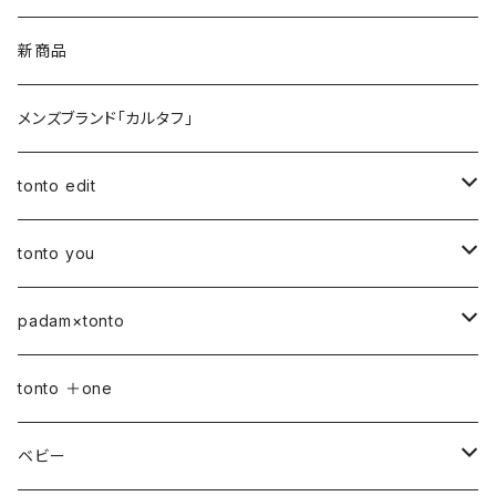
新商品
メンズブランド「カルタフ」
tonto edit
petal bag
tonto you
ベビー
padam×tonto
おむつポーチ
バッグ
Sサイズ
tonto ＋one
おむつポーチ fit
ショルダーバッグ
ポーチ
Mサイズ
ベビー