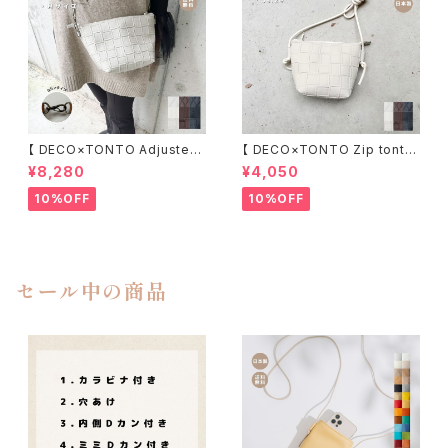
【 DECO×TONTO Adjuster
【 DECO×TONTO Zip tonto
Zip tonto Mサイズ 】
Sサイズ 】
¥8,280
¥4,050
10%OFF
10%OFF
セール中の商品