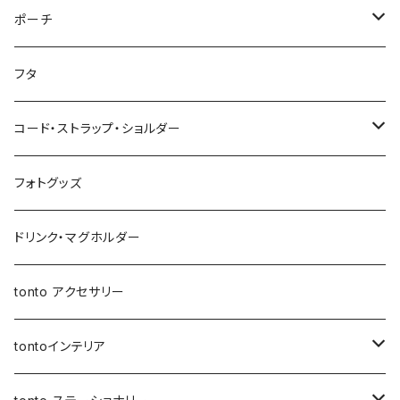
巾着バッグ
スクエアポーチ
オールインポーチ
ティッシュケース
ポケット付きおむつポーチ fit
スマホショルダー
ペンケース
トートバッグ
アジャスターショルダーバッグ
ストラップ
ウェットティッシュケース
ジップトント
トートバッグ
シカクポーチ
ポーチ
母子手帳ケース
アジャスター巾着バッグ
小物ケース
ソフトパックティッシュケース
アジャスターショルダーバッグ
ブックカバー
レザートートバッグ（横型）
NEWウェットティッシュケース
Sサイズ
ポケットティッシュケース
マザーズバッグ
ポーチ・小物ケース
テトラポーチ
ポーチ
フタ
ストローラーバッグ
バッグイン巾着
移動ポケット
クッションカバー
レザートートバッグ（縦型）
３点セット
Mサイズ
NEWポケットティッシュケース
母子手帳ケース
あずまバッグ
スクエアバッグ
オールインポーチ
コード・ストラップ・ショルダー
マザーズバッグ
マルシェバッグ
オールインポーチ
アジャスタージップトント Sサイズ
３点セット
マザーズバッグ
３way一升餅リュック
ジップトント
小物ケース
コード
フォトグッズ
トートバッグ
ボトルホルダー
アジャスタージップトント Mサイズ
アジャスタージップトント
保冷保温ポーチ
母子手帳ケース
オケージョンバッグ
移動ポケット
レザーショルダー
ドリンク・マグホルダー
3wayバッグ
アジャスターオケージョンバッグ
バケツバッグ
バケツバッグ・巾着ショルダーバッグ
保冷・保温 ポーチ
ショートストラップ
tonto アクセサリー
マイクロミニバッグ
スクエアバッグ
ボトルホルダー
ロングストラップ
tontoインテリア
スマホショルダー
メッセンジャーバッグ
レザーストラップ
クッションカバー