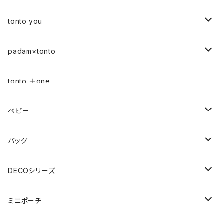
petal bag
tonto you
ベビー
padam×tonto
おむつポーチ
バッグ
Sサイズ
tonto ＋one
おむつポーチ fit
ショルダーバッグ
ポーチ
Mサイズ
ベビー
3点セット
アジャスターショルダーバッグ
シカクポーチ
ドリンク・マグホルダー
おむつポーチ
バッグ
ウェットティッシュケース
ジップショルダー
マルチポーチ
おむつポーチ
インテリア
おむつポーチ fit
ショルダーバッグ
DECOシリーズ
ポケットティッシュケース
アジャスタージップショルダー
オーバルポーチ
ポケット付きおむつポーチ
レザーケース
おむつポーチ fit
ファスナー付きショルダーバッグ
ステーショナリー
ストローラーバッグ
トートバッグ
ショルダーバッグ
ミニポーチ
ミルクバッグ