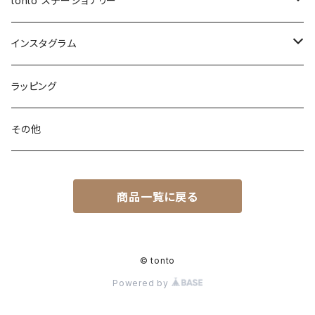
tonto ステーショナリー
ナップサック
巾着バッグ
ショルダーベルト
レザーケース
ペンケース
インスタグラム
レッスンバッグ
アジャスター巾着バッグ
オケージョンバッグ
アジャスター付きショルダー
コースター
ブックカバー
先行販売
ラッピング
レザートート（縦型）
バッグイン巾着
アジャスターオケージョンバッグ
マザーズバッグ
マルシェバッグ
シャーリングストラップ
ティッシュケース
PC・タブレットケース
先行受付 | ガチャ券
その他
ハンドル付き巾着
BOXティッシュケース
マイクロミニバッグ
ウェットティッシュケース
お客様専用ページ
商品一覧に戻る
巾着ショルダーバッグ
ソフトパックティッシュケース
保冷・保温バッグ
イベント
まんまる巾着
ナップサック
© tonto
Powered by
アジャスター付き まんまる巾着
バックパック