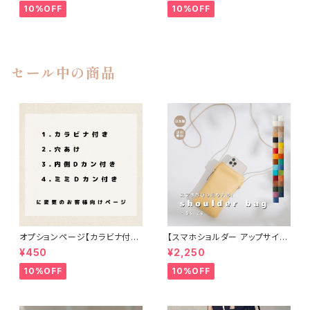
10%OFF
10%OFF
セール中の商品
オプションページ【カラビナ付
【スマホショルダー アップサイク
き・穴あけ・内側Dカン付き・ミミ
ル】
¥450
¥2,250
Ｄカン付き】
10%OFF
10%OFF