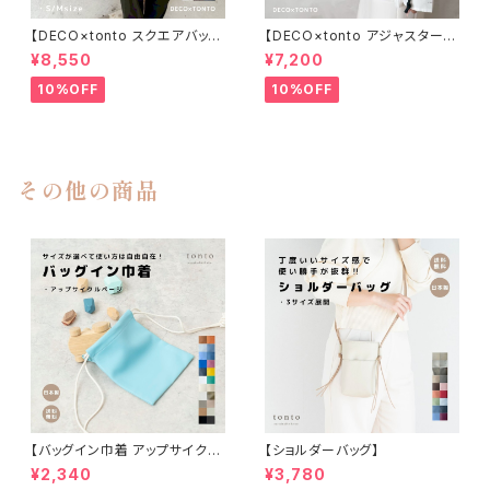
【DECO×tonto スクエアバッグ
【DECO×tonto アジャスターオ
】
ケージョンバッグ】
¥8,550
¥7,200
10%OFF
10%OFF
その他の商品
【バッグイン巾着 アップサイク
【ショルダーバッグ】
ル】
¥2,340
¥3,780