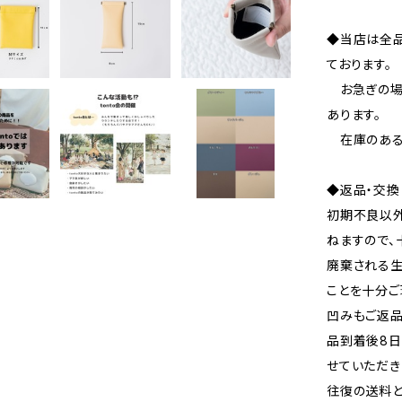
◆当店は全
ております。
お急ぎの場
あります。
在庫のある
◆返品・交換
初期不良以
ねますので、
廃棄される生
ことを十分ご
凹みもご返
品到着後8
せていただき
往復の送料と