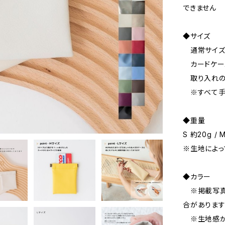
できません
◆サイズ
通常サイズア
カードケー
取り入れの
※すべて手
◆重量
S 約20g / 
※生地によっ
◆カラー
※掲載写真
合がありま
※生地感が