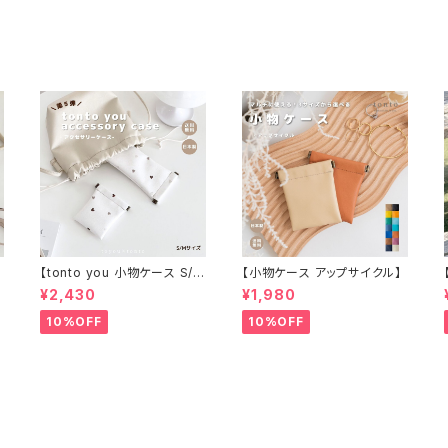
【tonto you 小物ケース S/M
【小物ケース アップサイクル】
サイズ】
¥2,430
¥1,980
10%OFF
10%OFF