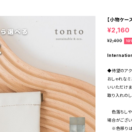
【小物ケー
¥2,160
¥2,400
10
Internatio
◆待望のア
おしゃれなミ
いいただけま
取り入れのし
色落ちしや
場合がござい
※色移りは