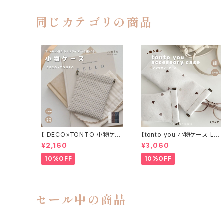
同じカテゴリの商品
【 DECO×TONTO 小物ケー
【tonto you 小物ケース Lサ
ス】
イズ】
¥2,160
¥3,060
10%OFF
10%OFF
セール中の商品