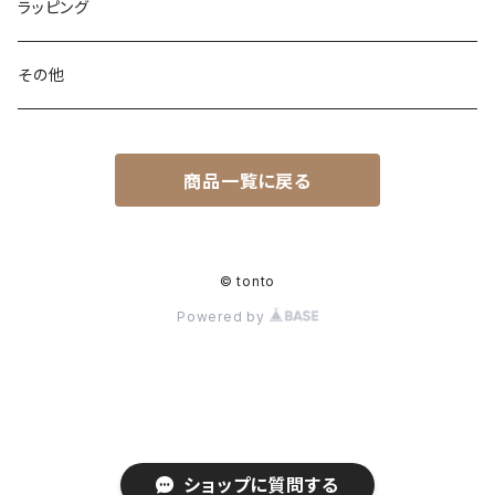
アジャスター巾着バッグ
オケージョンバッグ
アジャスター付きショルダー
コースター
ブックカバー
先行販売
ラッピング
レザートート（縦型）
バッグイン巾着
アジャスターオケージョンバッグ
マザーズバッグ
マルシェバッグ
シャーリングストラップ
ティッシュケース
PC・タブレットケース
先行受付 | ガチャ券
その他
ハンドル付き巾着
BOXティッシュケース
マイクロミニバッグ
ウェットティッシュケース
お客様専用ページ
商品一覧に戻る
巾着ショルダーバッグ
ソフトパックティッシュケース
保冷・保温バッグ
イベント
まんまる巾着
ナップサック
© tonto
Powered by
アジャスター付き まんまる巾着
バックパック
レッスンバッグ
リュック
ショップに質問する