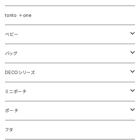
おむつポーチ
バッグ
Sサイズ
tonto ＋one
おむつポーチ fit
ショルダーバッグ
ポーチ
Mサイズ
ベビー
3点セット
アジャスターショルダーバッグ
シカクポーチ
ドリンク・マグホルダー
おむつポーチ
バッグ
ウェットティッシュケース
ジップショルダー
マルチポーチ
おむつポーチ
インテリア
おむつポーチ fit
ショルダーバッグ
DECOシリーズ
ポケットティッシュケース
アジャスタージップショルダー
オーバルポーチ
ポケット付きおむつポーチ
レザーケース
おむつポーチ fit
ファスナー付きショルダーバッグ
ステーショナリー
ストローラーバッグ
トートバッグ
ショルダーバッグ
ミニポーチ
ミルクバッグ
巾着バッグ
スクエアポーチ
オールインポーチ
ティッシュケース
ポケット付きおむつポーチ fit
スマホショルダー
ペンケース
トートバッグ
アジャスターショルダーバッグ
ストラップ
ウェットティッシュケース
ジップトント
トートバッグ
シカクポーチ
ポーチ
母子手帳ケース
アジャスター巾着バッグ
小物ケース
ソフトパックティッシュケース
アジャスターショルダーバッグ
ブックカバー
レザートートバッグ（横型）
NEWウェットティッシュケース
Sサイズ
ポケットティッシュケース
マザーズバッグ
ポーチ・小物ケース
テトラポーチ
ポーチ
フタ
ストローラーバッグ
バッグイン巾着