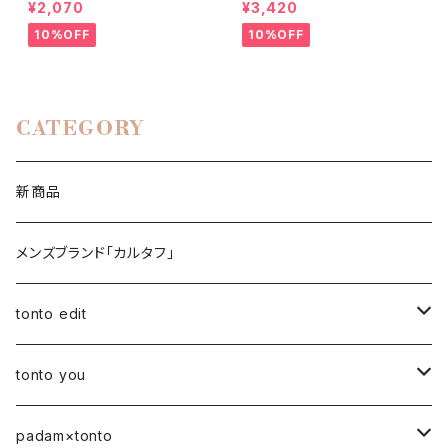
イズ 】
¥2,070
¥3,420
10%OFF
10%OFF
CATEGORY
新商品
メンズブランド「カルタフ」
tonto edit
petal bag
tonto you
ベビー
padam×tonto