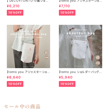
【 DECO×TONTO 巾着ショル
【tonto you アジャスターショル
ダーバッグ】
ダーバッグ Rサイズ（カラビナ
¥6,210
¥7,110
付き)】
10%OFF
10%OFF
【tonto you アジャスターショル
【tonto you ショルダーバッグ
ダーバッグ L/LLサイズ】
L/LLサイズ】
¥8,640
¥5,940
10%OFF
10%OFF
セール中の商品