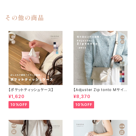
その他の商品
【ポケットティッシュケース】
【Adjuster Zip tonto Mサイズ
】
¥1,620
¥8,370
10%OFF
10%OFF