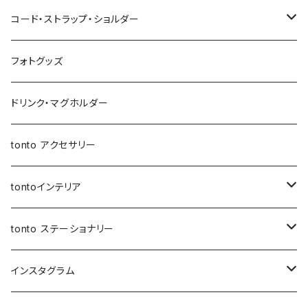
移動ポケット
クッションカバー
レザートートバッグ（縦型）
３点セット
Mサイズ
NEWポケットティッシュケース
母子手帳ケース
あずまバッグ
スクエアバッグ
オールインポーチ
コード・ストラップ・ショルダー
マザーズバッグ
マルシェバッグ
オールインポーチ
アジャスタージップトント Sサイズ
３点セット
マザーズバッグ
３way一升餅リュック
ジップトント
小物ケース
コード
フォトグッズ
トートバッグ
ボトルホルダー
アジャスタージップトント Mサイズ
アジャスタージップトント
保冷保温ポーチ
母子手帳ケース
オケージョンバッグ
移動ポケット
レザーショルダー
ドリンク・マグホルダー
3wayバッグ
アジャスターオケージョンバッグ
バケツバッグ
バケツバッグ・巾着ショルダーバッグ
保冷・保温 ポーチ
ショートストラップ
tonto アクセサリー
マイクロミニバッグ
スクエアバッグ
ボトルホルダー
ロングストラップ
tontoインテリア
スマホショルダー
メッセンジャーバッグ
レザーストラップ
クッションカバー
tonto ステーショナリー
ナップサック
巾着バッグ
ショルダーベルト
レザーケース
ペンケース
インスタグラム
レッスンバッグ