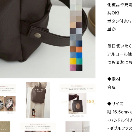
化粧品や充電
納OK！
ボタン付きハ
単◎
毎日使いたく
アルコール除
つも清潔にお
◆素材
合皮
◆サイズ
縦:16.5cm×
・ハンドル付
・ダブルファ