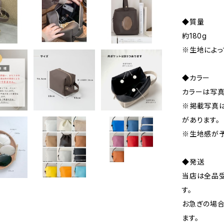
◆質量
約180g
※生地によっ
◆カラー
カラーは写真
※掲載写真は
があります。
※生地感が予
◆発送
当店は全品受
す。
お急ぎの場
ます。